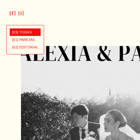
Portafolio de Fotografía de Bod
[03] TODAS
[01] PAREJAS
[02] EDITORIAL